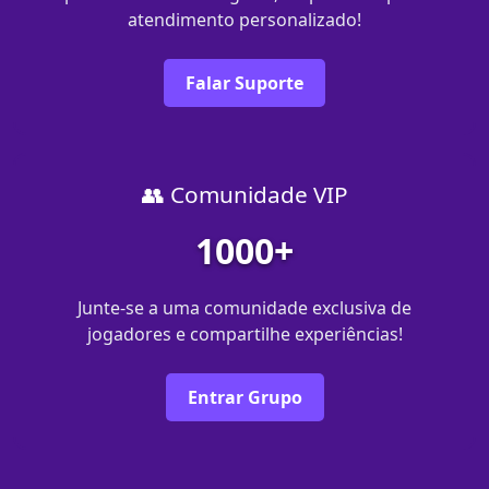
atendimento personalizado!
Falar Suporte
👥 Comunidade VIP
1000+
Junte-se a uma comunidade exclusiva de
jogadores e compartilhe experiências!
Entrar Grupo