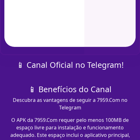
📱 Canal Oficial no Telegram!
📱 Benefícios do Canal
Descubra as vantagens de seguir a 7959.Com no
Telegram
O APK da 7959.Com requer pelo menos 100MB de
espaço livre para instalação e funcionamento
adequado. Este espaço inclui o aplicativo principal,