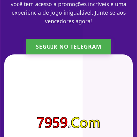
você tem acesso a promoções incríveis e uma
experiência de jogo inigualável. Junte-se aos
vencedores agora!
SEGUIR NO TELEGRAM