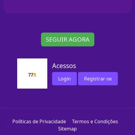
SEGUIR AGORA
Acessos
Login
Registrar-se
Políticas de Privacidade
Termos e Condições
Sitemap