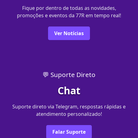
Fique por dentro de todas as novidades,
promoções e eventos da 77R em tempo real!
Ver Notícias
💬 Suporte Direto
Chat
Suporte direto via Telegram, respostas rápidas e
atendimento personalizado!
Falar Suporte