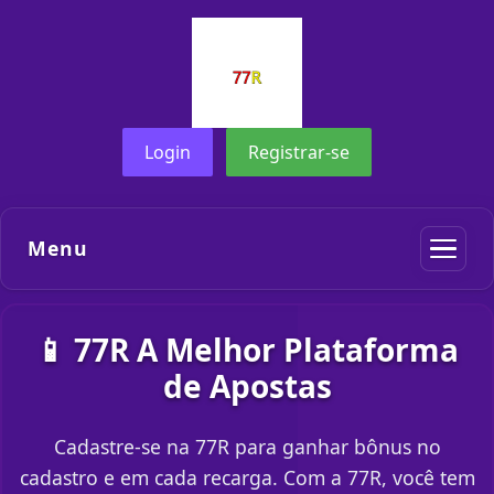
Login
Registrar-se
Menu
📱 77R A Melhor Plataforma
de Apostas
Cadastre-se na 77R para ganhar bônus no
cadastro e em cada recarga. Com a 77R, você tem