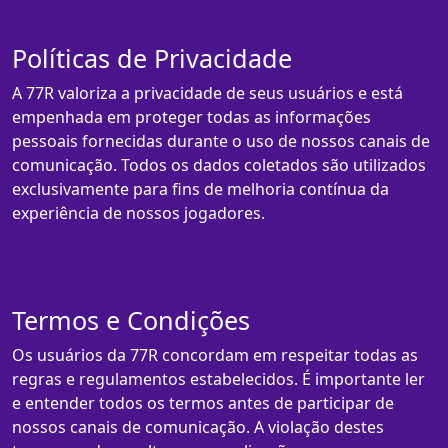
Políticas de Privacidade
A 77R valoriza a privacidade de seus usuários e está
empenhada em proteger todas as informações
pessoais fornecidas durante o uso de nossos canais de
comunicação. Todos os dados coletados são utilizados
exclusivamente para fins de melhoria contínua da
experiência de nossos jogadores.
Termos e Condições
Os usuários da 77R concordam em respeitar todas as
regras e regulamentos estabelecidos. É importante ler
e entender todos os termos antes de participar de
nossos canais de comunicação. A violação destes