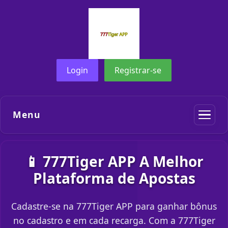
Login
Registrar-se
Menu
📱 777Tiger APP A Melhor
Plataforma de Apostas
Cadastre-se na 777Tiger APP para ganhar bônus
no cadastro e em cada recarga. Com a 777Tiger