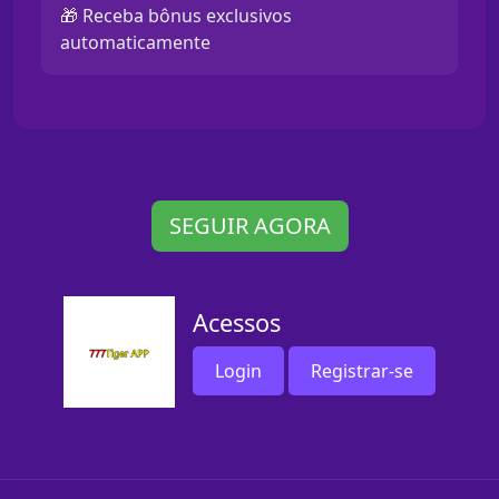
🎁 Receba bônus exclusivos
automaticamente
SEGUIR AGORA
Acessos
Login
Registrar-se