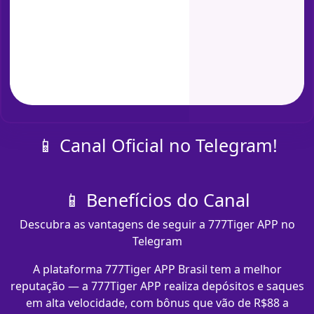
📱 Canal Oficial no Telegram!
📱 Benefícios do Canal
Descubra as vantagens de seguir a 777Tiger APP no
Telegram
A plataforma 777Tiger APP Brasil tem a melhor
reputação — a 777Tiger APP realiza depósitos e saques
em alta velocidade, com bônus que vão de R$88 a