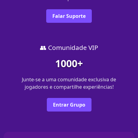
Falar Suporte
👥 Comunidade VIP
1000+
Junte-se a uma comunidade exclusiva de
jogadores e compartilhe experiências!
Entrar Grupo