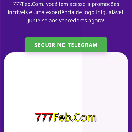
777Feb.Com, você tem acesso a promoções
incríveis e uma experiência de jogo inigualável.
Junte-se aos vencedores agora!
SEGUIR NO TELEGRAM