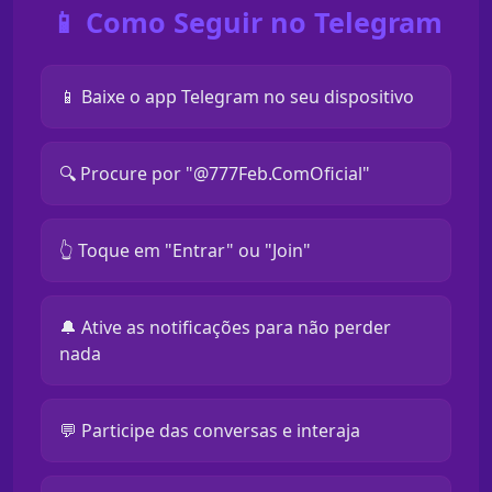
📱 Como Seguir no Telegram
📱 Baixe o app Telegram no seu dispositivo
🔍 Procure por "@777Feb.ComOficial"
👆 Toque em "Entrar" ou "Join"
🔔 Ative as notificações para não perder
nada
💬 Participe das conversas e interaja