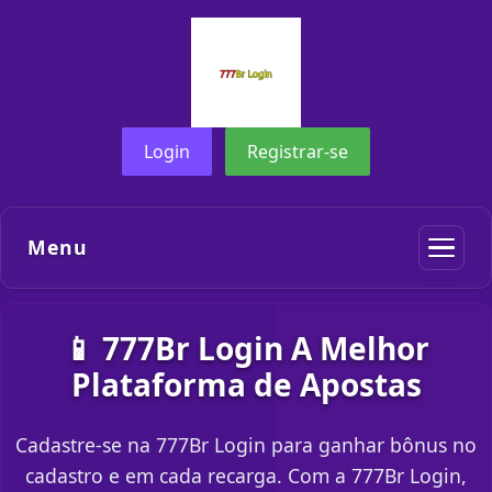
Login
Registrar-se
Menu
📱 777Br Login A Melhor
Plataforma de Apostas
Cadastre-se na 777Br Login para ganhar bônus no
cadastro e em cada recarga. Com a 777Br Login,