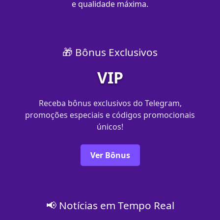
e qualidade máxima.
🎁 Bônus Exclusivos
VIP
Receba bônus exclusivos do Telegram,
promoções especiais e códigos promocionais
únicos!
Ver Bônus
📢 Notícias em Tempo Real