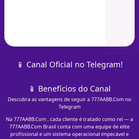
📱 Canal Oficial no Telegram!
📱 Benefícios do Canal
Descubra as vantagens de seguir a 777AABB.Com no
Telegram
Na 777AABB.Com , cada cliente é tratado como rei — a
777AABB.Com Brasil conta com uma equipe de elite
profissional e um sistema operacional impecável e