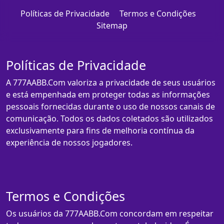
Políticas de Privacidade
Termos e Condições
Sitemap
Políticas de Privacidade
A 777AABB.Com valoriza a privacidade de seus usuários
e está empenhada em proteger todas as informações
pessoais fornecidas durante o uso de nossos canais de
comunicação. Todos os dados coletados são utilizados
exclusivamente para fins de melhoria contínua da
experiência de nossos jogadores.
Termos e Condições
Os usuários da 777AABB.Com concordam em respeitar