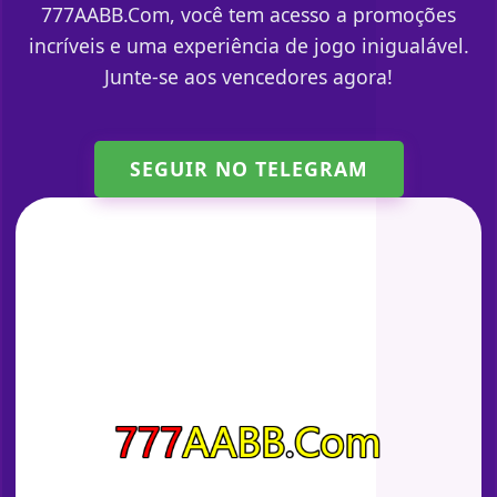
777AABB.Com, você tem acesso a promoções
incríveis e uma experiência de jogo inigualável.
Junte-se aos vencedores agora!
SEGUIR NO TELEGRAM