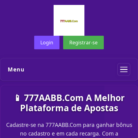
Login
Registrar-se
Menu
📱 777AABB.Com A Melhor
Plataforma de Apostas
Cadastre-se na 777AABB.Com para ganhar bônus
no cadastro e em cada recarga. Com a