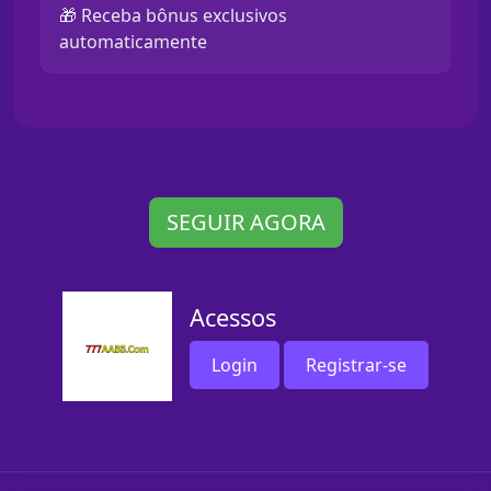
🎁 Receba bônus exclusivos
automaticamente
SEGUIR AGORA
Acessos
Login
Registrar-se