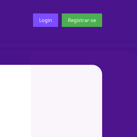
Login
Registrar-se