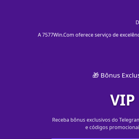
D
A 7577Win.Com oferece serviço de excelên
🎁 Bônus Exclu
VIP
Receba bônus exclusivos do Telegra
e códigos promocionai