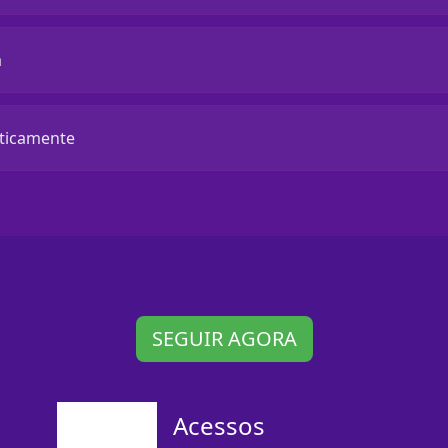
a
aticamente
SEGUIR AGORA
Acessos