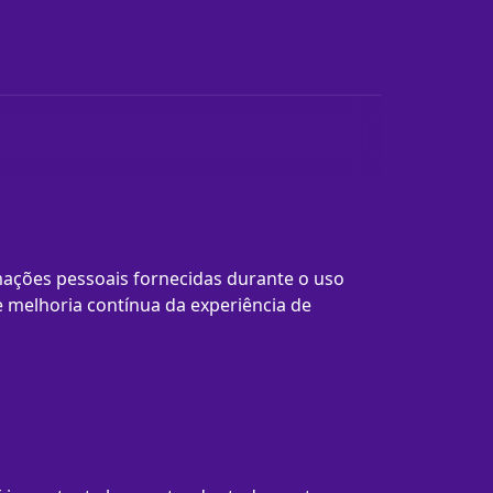
mações pessoais fornecidas durante o uso
e melhoria contínua da experiência de