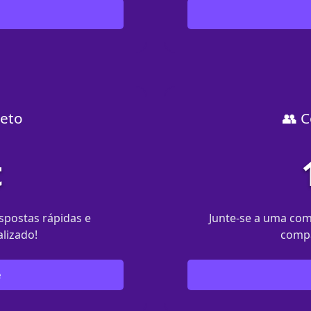
reto
👥 
t
espostas rápidas e
Junte-se a uma com
lizado!
compa
e