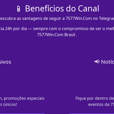
📱 Benefícios do Canal
escubra as vantagens de seguir a 7577Win.Com no Telegr
cia 24h por dia — sempre com o compromisso de ser o melho
7577Win.Com Brasil .
sivos
📢 Notí
m, promoções especiais
Fique por dentro d
s únicos!
eventos da 7