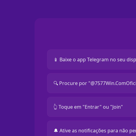
📱 Baixe o app Telegram no seu disp
🔍 Procure por "@7577Win.ComOfici
👆 Toque em "Entrar" ou "Join"
🔔 Ative as notificações para não p