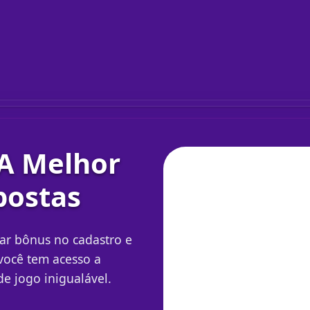
A Melhor
postas
ar bônus no cadastro e
você tem acesso a
e jogo inigualável.