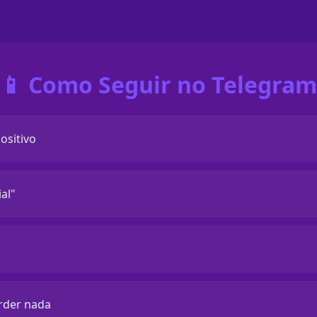
📱 Como Seguir no Telegram
ositivo
al"
erder nada