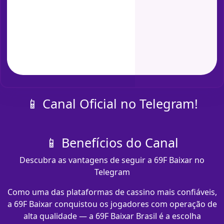
📱 Canal Oficial no Telegram!
📱 Benefícios do Canal
Descubra as vantagens de seguir a 69F Baixar no
Telegram
Como uma das plataformas de cassino mais confiáveis,
a 69F Baixar conquistou os jogadores com operação de
alta qualidade — a 69F Baixar Brasil é a escolha