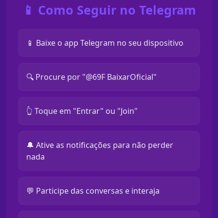
📱 Como Seguir no Telegram
📱 Baixe o app Telegram no seu dispositivo
🔍 Procure por "@69F BaixarOficial"
👆 Toque em "Entrar" ou "Join"
🔔 Ative as notificações para não perder
nada
💬 Participe das conversas e interaja