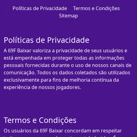
Políticas de Privacidade
Termos e Condições
Sitemap
Políticas de Privacidade
A 69F Baixar valoriza a privacidade de seus usuários e
está empenhada em proteger todas as informações
pessoais fornecidas durante o uso de nossos canais de
comunicação. Todos os dados coletados são utilizados
exclusivamente para fins de melhoria contínua da
experiência de nossos jogadores.
Termos e Condições
Os usuários da 69F Baixar concordam em respeitar