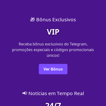
🎁 Bônus Exclusivos
VIP
Receba bônus exclusivos do Telegram,
promoções especiais e códigos promocionais
únicos!
Ver Bônus
📢 Notícias em Tempo Real
24/7