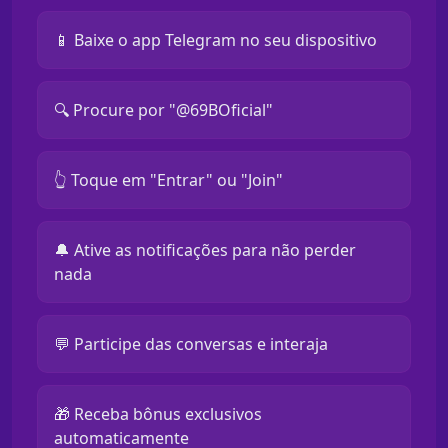
📱 Baixe o app Telegram no seu dispositivo
🔍 Procure por "@69BOficial"
👆 Toque em "Entrar" ou "Join"
🔔 Ative as notificações para não perder
nada
💬 Participe das conversas e interaja
🎁 Receba bônus exclusivos
automaticamente