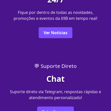
Fique por dentro de todas as novidades,
promoções e eventos da 69B em tempo real!
Ver Notícias
💬 Suporte Direto
Chat
Suporte direto via Telegram, respostas rápidas e
atendimento personalizado!