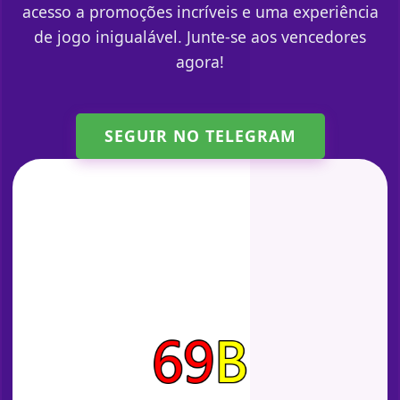
acesso a promoções incríveis e uma experiência
de jogo inigualável. Junte-se aos vencedores
agora!
SEGUIR NO TELEGRAM