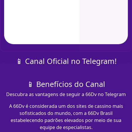
📱 Canal Oficial no Telegram!
📱 Benefícios do Canal
Descubra as vantagens de seguir a 66Dv no Telegram
A 66Dv é considerada um dos sites de cassino mais
sofisticados do mundo, com a 66Dv Brasil
estabelecendo padrões elevados por meio de sua
equipe de especialistas.