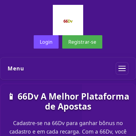
Login
Registrar-se
Menu
📱 66Dv A Melhor Plataforma
de Apostas
Cadastre-se na 66Dv para ganhar bônus no
cadastro e em cada recarga. Com a 66Dv, você