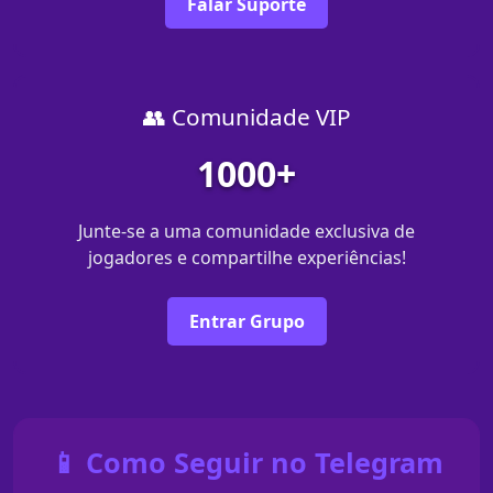
Falar Suporte
👥 Comunidade VIP
1000+
Junte-se a uma comunidade exclusiva de
jogadores e compartilhe experiências!
Entrar Grupo
📱 Como Seguir no Telegram