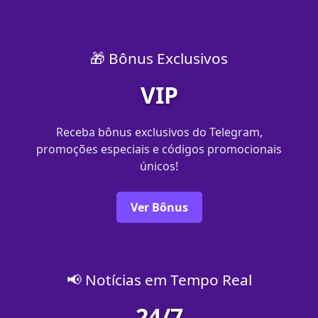
🎁 Bônus Exclusivos
VIP
Receba bônus exclusivos do Telegram,
promoções especiais e códigos promocionais
únicos!
Ver Bônus
📢 Notícias em Tempo Real
24/7