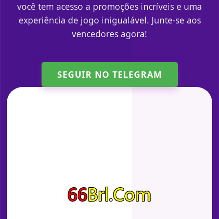
você tem acesso a promoções incríveis e uma
experiência de jogo inigualável. Junte-se aos
vencedores agora!
SEGUIR NO TELEGRAM