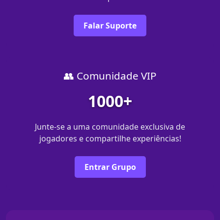
Falar Suporte
👥 Comunidade VIP
1000+
Junte-se a uma comunidade exclusiva de
jogadores e compartilhe experiências!
Entrar Grupo