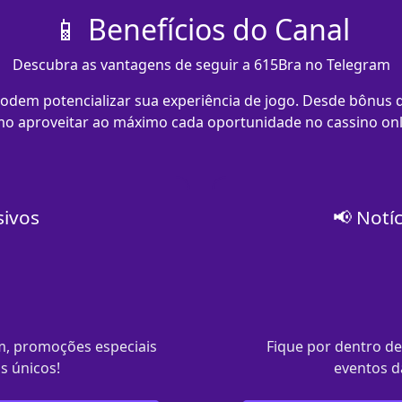
📱 Benefícios do Canal
Descubra as vantagens de seguir a 615Bra no Telegram
odem potencializar sua experiência de jogo. Desde bônus d
o aproveitar ao máximo cada oportunidade no cassino onl
sivos
📢 Notí
m, promoções especiais
Fique por dentro d
s únicos!
eventos d