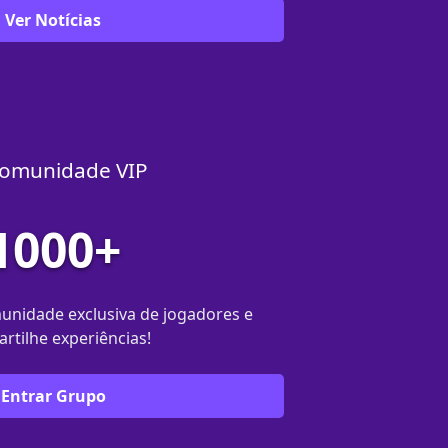
Ver Notícias
Comunidade VIP
1000+
unidade exclusiva de jogadores e
rtilhe experiências!
Entrar Grupo