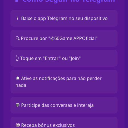
📱 Baixe o app Telegram no seu dispositivo
🔍 Procure por "@60Game APPOficial"
👆 Toque em "Entrar" ou "Join"
🔔 Ative as notificações para não perder
nada
💬 Participe das conversas e interaja
🎁 Receba bônus exclusivos