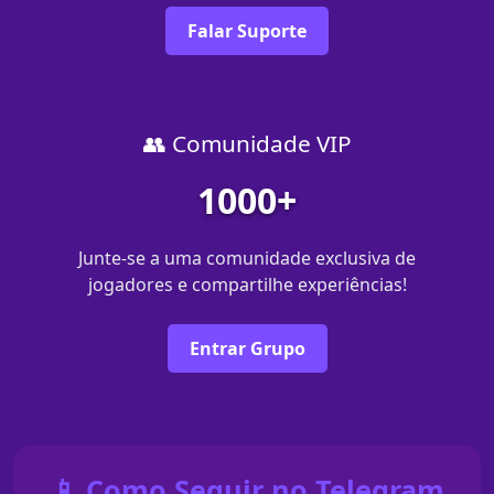
Falar Suporte
👥 Comunidade VIP
1000+
Junte-se a uma comunidade exclusiva de
jogadores e compartilhe experiências!
Entrar Grupo
📱 Como Seguir no Telegram