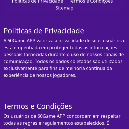
Políticas de Privacidade
Termos e Condições
Sitemap
Políticas de Privacidade
A 60Game APP valoriza a privacidade de seus usuários e
está empenhada em proteger todas as informações
pessoais fornecidas durante o uso de nossos canais de
comunicação. Todos os dados coletados são utilizados
exclusivamente para fins de melhoria contínua da
experiência de nossos jogadores.
Termos e Condições
Os usuários da 60Game APP concordam em respeitar
todas as regras e regulamentos estabelecidos. É