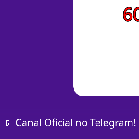
📱 Canal Oficial no Telegram!