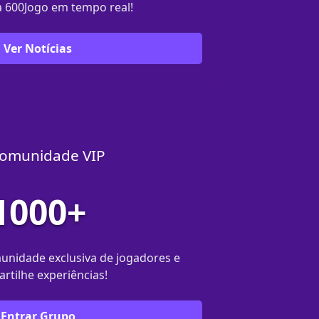
a 600Jogo em tempo real!
Ver Notícias
Comunidade VIP
1000+
unidade exclusiva de jogadores e
rtilhe experiências!
Entrar Grupo