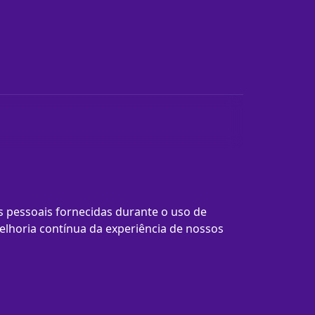
s pessoais fornecidas durante o uso de
elhoria contínua da experiência de nossos