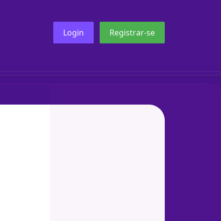
Login
Registrar-se