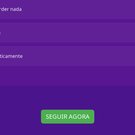
erder nada
a
aticamente
SEGUIR AGORA