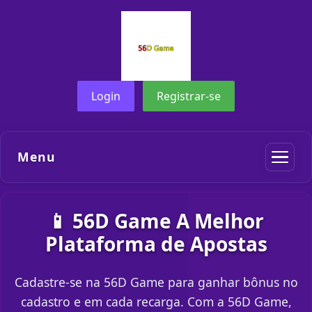
Login
Registrar-se
Menu
📱 56D Game A Melhor
Plataforma de Apostas
Cadastre-se na 56D Game para ganhar bônus no
cadastro e em cada recarga. Com a 56D Game,