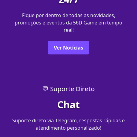
Fique por dentro de todas as novidades,
promoções e eventos da 56D Game em tempo
real!
Ver Notícias
💬 Suporte Direto
Chat
Suporte direto via Telegram, respostas rápidas e
atendimento personalizado!