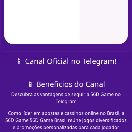
📱 Canal Oficial no Telegram!
📱 Benefícios do Canal
Descubra as vantagens de seguir a 56D Game no
Telegram
Como líder em apostas e cassinos online no Brasil, a
56D Game 56D Game Brasil reúne jogos diversificados
e promoções personalizadas para cada jogador.