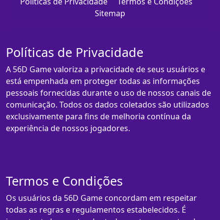
Políticas de Privacidade
Termos e Condições
Sitemap
Políticas de Privacidade
A 56D Game valoriza a privacidade de seus usuários e
está empenhada em proteger todas as informações
pessoais fornecidas durante o uso de nossos canais de
comunicação. Todos os dados coletados são utilizados
exclusivamente para fins de melhoria contínua da
experiência de nossos jogadores.
Termos e Condições
Os usuários da 56D Game concordam em respeitar
todas as regras e regulamentos estabelecidos. É