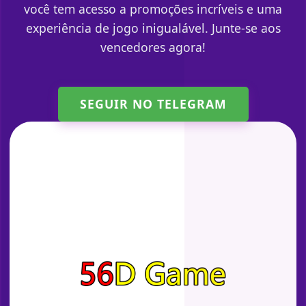
você tem acesso a promoções incríveis e uma
experiência de jogo inigualável. Junte-se aos
vencedores agora!
SEGUIR NO TELEGRAM