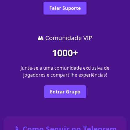
Falar Suporte
👥 Comunidade VIP
1000+
Junte-se a uma comunidade exclusiva de
jogadores e compartilhe experiências!
Entrar Grupo
📱 Como Seguir no Telegram