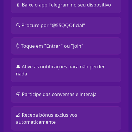
📱 Baixe o app Telegram no seu dispositivo
🔍 Procure por "@55QQOficial"
👆 Toque em "Entrar" ou "Join"
🔔 Ative as notificações para não perder
nada
💬 Participe das conversas e interaja
🎁 Receba bônus exclusivos
automaticamente