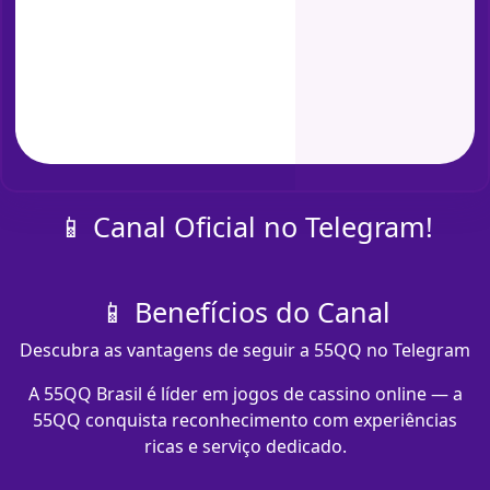
📱 Canal Oficial no Telegram!
📱 Benefícios do Canal
Descubra as vantagens de seguir a 55QQ no Telegram
A 55QQ Brasil é líder em jogos de cassino online — a
55QQ conquista reconhecimento com experiências
ricas e serviço dedicado.