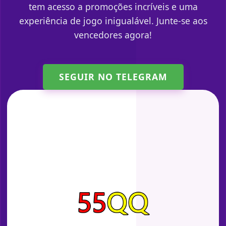
tem acesso a promoções incríveis e uma
experiência de jogo inigualável. Junte-se aos
vencedores agora!
SEGUIR NO TELEGRAM