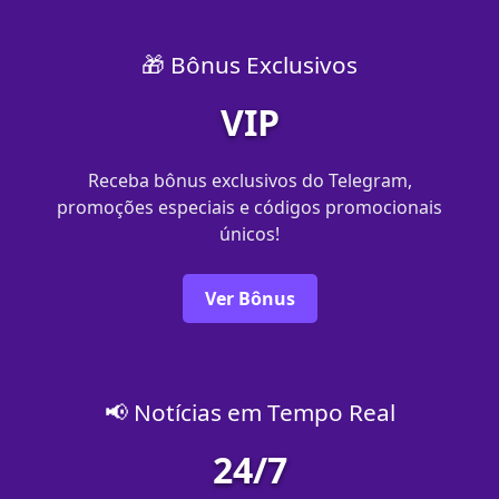
🎁 Bônus Exclusivos
VIP
Receba bônus exclusivos do Telegram,
promoções especiais e códigos promocionais
únicos!
Ver Bônus
📢 Notícias em Tempo Real
24/7