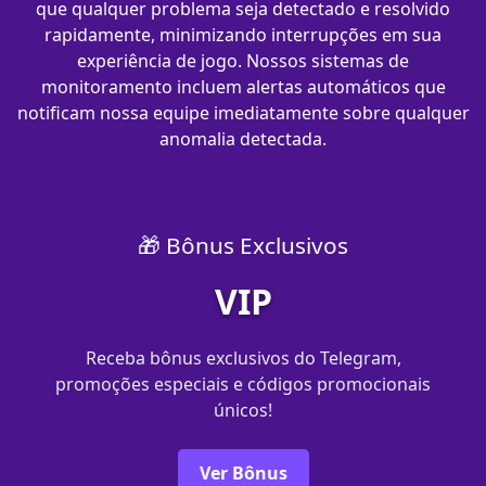
que qualquer problema seja detectado e resolvido
rapidamente, minimizando interrupções em sua
experiência de jogo. Nossos sistemas de
monitoramento incluem alertas automáticos que
notificam nossa equipe imediatamente sobre qualquer
anomalia detectada.
🎁 Bônus Exclusivos
VIP
Receba bônus exclusivos do Telegram,
promoções especiais e códigos promocionais
únicos!
Ver Bônus