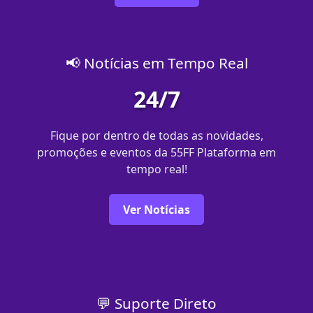
📢 Notícias em Tempo Real
24/7
Fique por dentro de todas as novidades,
promoções e eventos da 55FF Plataforma em
tempo real!
Ver Notícias
💬 Suporte Direto