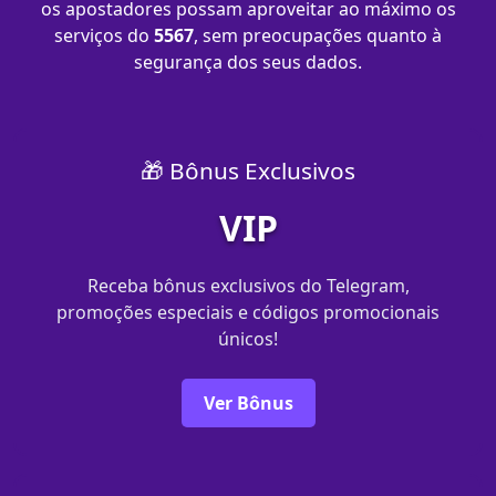
os apostadores possam aproveitar ao máximo os
serviços do
5567
, sem preocupações quanto à
segurança dos seus dados.
🎁 Bônus Exclusivos
VIP
Receba bônus exclusivos do Telegram,
promoções especiais e códigos promocionais
únicos!
Ver Bônus