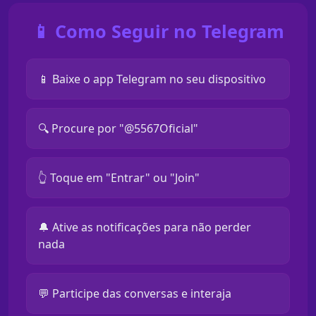
📱 Como Seguir no Telegram
📱 Baixe o app Telegram no seu dispositivo
🔍 Procure por "@5567Oficial"
👆 Toque em "Entrar" ou "Join"
🔔 Ative as notificações para não perder
nada
💬 Participe das conversas e interaja