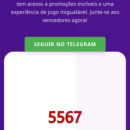
tem acesso a promoções incríveis e uma
experiência de jogo inigualável. Junte-se aos
vencedores agora!
SEGUIR NO TELEGRAM