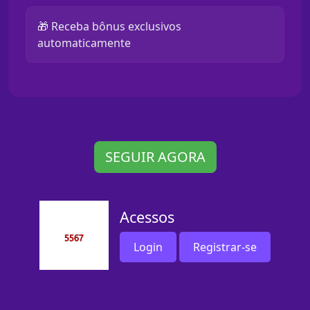
🎁 Receba bônus exclusivos
automaticamente
SEGUIR AGORA
Acessos
Login
Registrar-se