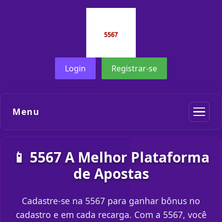
Login
Registrar-se
Menu
📱 5567 A Melhor Plataforma
de Apostas
Cadastre-se na 5567 para ganhar bônus no
cadastro e em cada recarga. Com a 5567, você