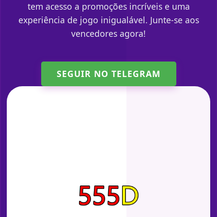
tem acesso a promoções incríveis e uma
experiência de jogo inigualável. Junte-se aos
vencedores agora!
SEGUIR NO TELEGRAM