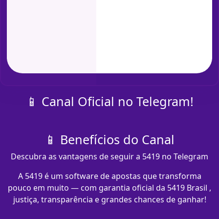
📱 Canal Oficial no Telegram!
📱 Benefícios do Canal
Descubra as vantagens de seguir a 5419 no Telegram
A 5419 é um software de apostas que transforma
pouco em muito — com garantia oficial da 5419 Brasil ,
justiça, transparência e grandes chances de ganhar!