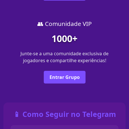
👥 Comunidade VIP
1000+
Junte-se a uma comunidade exclusiva de
jogadores e compartilhe experiências!
Entrar Grupo
📱 Como Seguir no Telegram