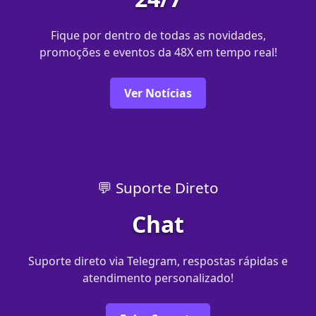
Fique por dentro de todas as novidades,
promoções e eventos da 48X em tempo real!
Ver Notícias
💬 Suporte Direto
Chat
Suporte direto via Telegram, respostas rápidas e
atendimento personalizado!