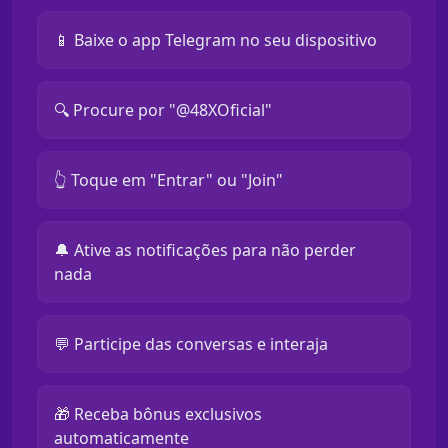
📱 Baixe o app Telegram no seu dispositivo
🔍 Procure por "@48XOficial"
👆 Toque em "Entrar" ou "Join"
🔔 Ative as notificações para não perder
nada
💬 Participe das conversas e interaja
🎁 Receba bônus exclusivos
automaticamente