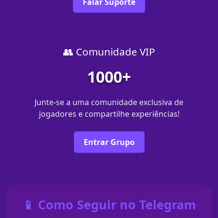
Falar Suporte
👥 Comunidade VIP
1000+
Junte-se a uma comunidade exclusiva de
jogadores e compartilhe experiências!
Entrar Grupo
📱 Como Seguir no Telegram