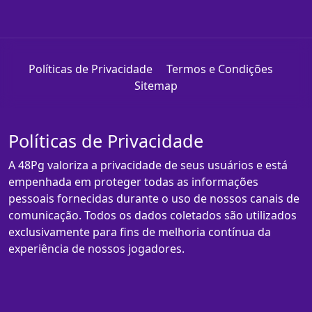
Políticas de Privacidade
Termos e Condições
Sitemap
Políticas de Privacidade
A 48Pg valoriza a privacidade de seus usuários e está
empenhada em proteger todas as informações
pessoais fornecidas durante o uso de nossos canais de
comunicação. Todos os dados coletados são utilizados
exclusivamente para fins de melhoria contínua da
experiência de nossos jogadores.