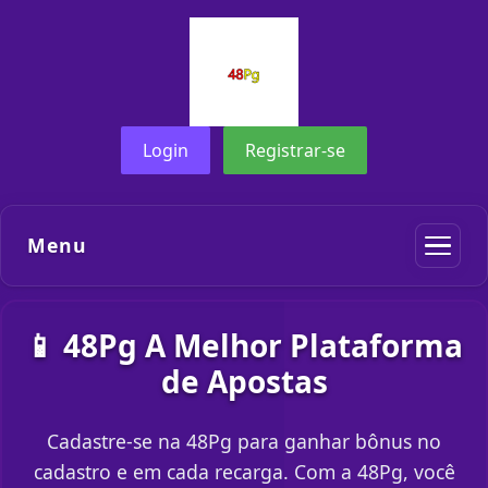
Login
Registrar-se
Menu
📱 48Pg A Melhor Plataforma
de Apostas
Cadastre-se na 48Pg para ganhar bônus no
cadastro e em cada recarga. Com a 48Pg, você