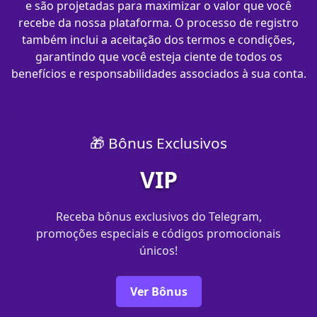
e são projetadas para maximizar o valor que você
recebe da nossa plataforma. O processo de registro
também inclui a aceitação dos termos e condições,
garantindo que você esteja ciente de todos os
benefícios e responsabilidades associados à sua conta.
🎁 Bônus Exclusivos
VIP
Receba bônus exclusivos do Telegram,
promoções especiais e códigos promocionais
únicos!
Ver Bônus