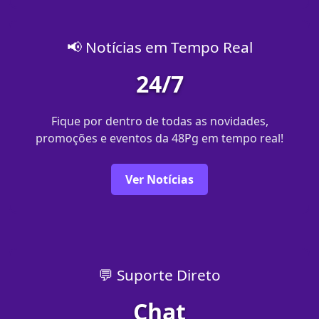
📢 Notícias em Tempo Real
24/7
Fique por dentro de todas as novidades,
promoções e eventos da 48Pg em tempo real!
Ver Notícias
💬 Suporte Direto
Chat