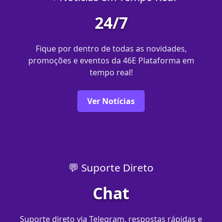
24/7
Fique por dentro de todas as novidades,
promoções e eventos da 46E Plataforma em
tempo real!
Ver Notícias
💬 Suporte Direto
Chat
Suporte direto via Telegram, respostas rápidas e