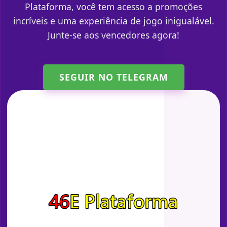
Plataforma, você tem acesso a promoções
incríveis e uma experiência de jogo inigualável.
Junte-se aos vencedores agora!
SEGUIR NO TELEGRAM