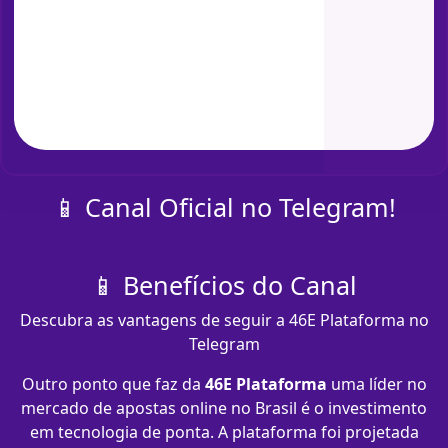
📱 Canal Oficial no Telegram!
📱 Benefícios do Canal
Descubra as vantagens de seguir a 46E Plataforma no
Telegram
Outro ponto que faz da
46E Plataforma
uma líder no
mercado de apostas online no Brasil é o investimento
em tecnologia de ponta. A plataforma foi projetada