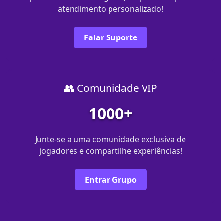
atendimento personalizado!
Falar Suporte
👥 Comunidade VIP
1000+
Junte-se a uma comunidade exclusiva de
jogadores e compartilhe experiências!
Entrar Grupo