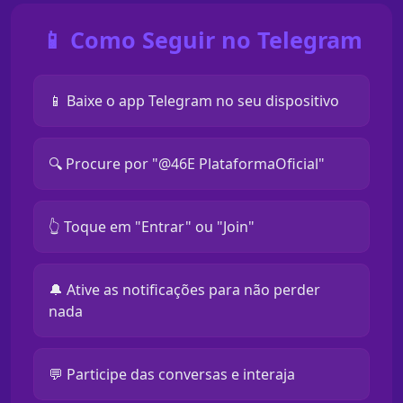
📱 Como Seguir no Telegram
📱 Baixe o app Telegram no seu dispositivo
🔍 Procure por "@46E PlataformaOficial"
👆 Toque em "Entrar" ou "Join"
🔔 Ative as notificações para não perder
nada
💬 Participe das conversas e interaja