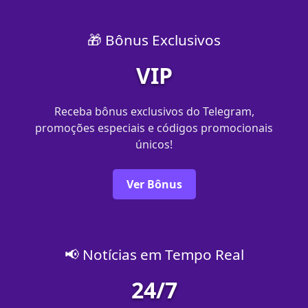
🎁 Bônus Exclusivos
VIP
Receba bônus exclusivos do Telegram,
promoções especiais e códigos promocionais
únicos!
Ver Bônus
📢 Notícias em Tempo Real
24/7