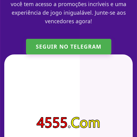
você tem acesso a promoções incríveis e uma
experiência de jogo inigualável. Junte-se aos
vencedores agora!
SEGUIR NO TELEGRAM