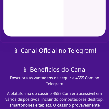
📱 Canal Oficial no Telegram!
📱 Benefícios do Canal
Descubra as vantagens de seguir a 4555.Com no
Telegram
A plataforma do cassino 4555.Com era acessível em
vários dispositivos, incluindo computadores desktop,
smartphones e tablets. O cassino provavelmente