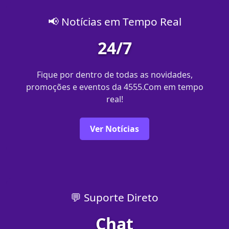
📢 Notícias em Tempo Real
24/7
Fique por dentro de todas as novidades,
promoções e eventos da 4555.Com em tempo
real!
Ver Notícias
💬 Suporte Direto
Chat