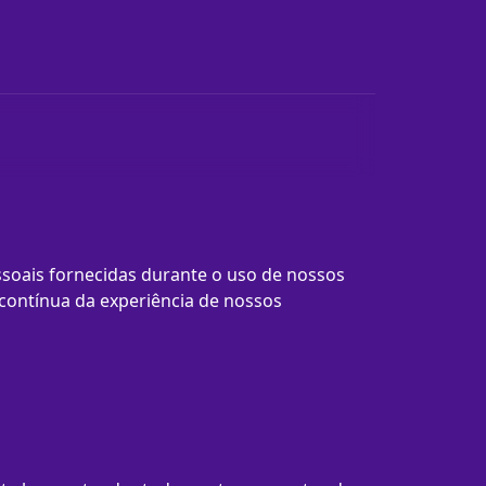
ssoais fornecidas durante o uso de nossos
 contínua da experiência de nossos