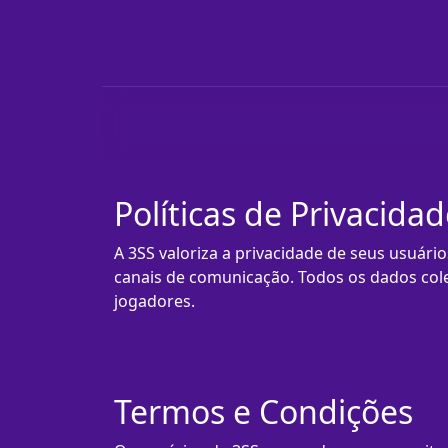
Políticas de Privacida
A 3SS valoriza a privacidade de seus usuár
canais de comunicação. Todos os dados cole
jogadores.
Termos e Condições