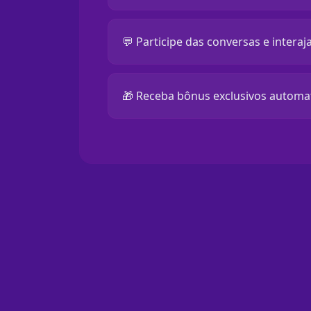
💬 Participe das conversas e interaj
🎁 Receba bônus exclusivos autom