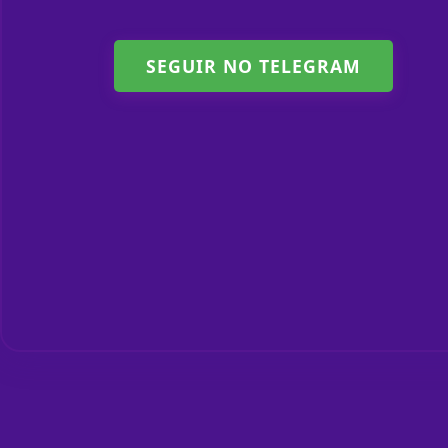
SEGUIR NO TELEGRAM