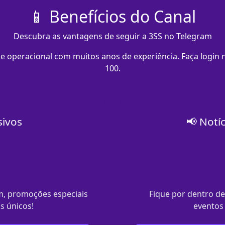
📱 Benefícios do Canal
Descubra as vantagens de seguir a 3SS no Telegram
pe operacional com muitos anos de experiência. Faça login
100.
sivos
📢 Notí
m, promoções especiais
Fique por dentro d
s únicos!
eventos