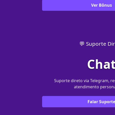
Ver Bônus
💬 Suporte Di
Cha
Suporte direto via Telegram, r
atendimento persona
Falar Suport