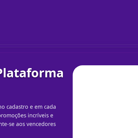
Plataforma
no cadastro e em cada
promoções incríveis e
unte-se aos vencedores