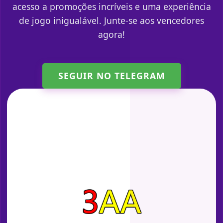
acesso a promoções incríveis e uma experiência
de jogo inigualável. Junte-se aos vencedores
agora!
SEGUIR NO TELEGRAM