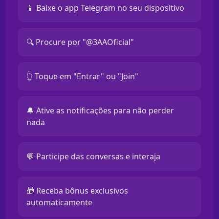
📱 Baixe o app Telegram no seu dispositivo
🔍 Procure por "@3AAOficial"
👆 Toque em "Entrar" ou "Join"
🔔 Ative as notificações para não perder
nada
💬 Participe das conversas e interaja
🎁 Receba bônus exclusivos
automaticamente