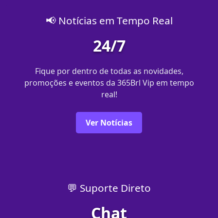
📢 Notícias em Tempo Real
24/7
Fique por dentro de todas as novidades,
promoções e eventos da 365Brl Vip em tempo
real!
Ver Notícias
💬 Suporte Direto
Chat