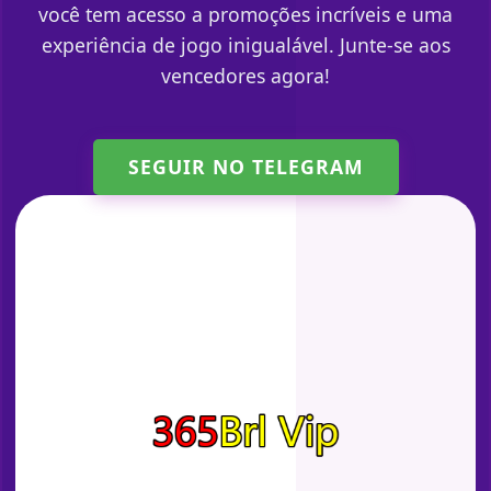
você tem acesso a promoções incríveis e uma
experiência de jogo inigualável. Junte-se aos
vencedores agora!
SEGUIR NO TELEGRAM