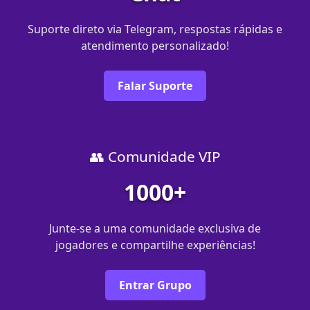
Suporte direto via Telegram, respostas rápidas e
atendimento personalizado!
Falar Suporte
👥 Comunidade VIP
1000+
Junte-se a uma comunidade exclusiva de
jogadores e compartilhe experiências!
Entrar Grupo