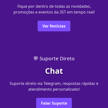
Fique por dentro de todas as novidades,
promoções e eventos da 35T em tempo real!
Ver Notícias
💬 Suporte Direto
Chat
Suporte direto via Telegram, respostas rápidas e
atendimento personalizado!
Falar Suporte