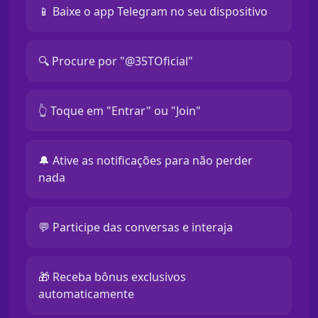
📱 Baixe o app Telegram no seu dispositivo
🔍 Procure por "@35TOficial"
👆 Toque em "Entrar" ou "Join"
🔔 Ative as notificações para não perder
nada
💬 Participe das conversas e interaja
🎁 Receba bônus exclusivos
automaticamente