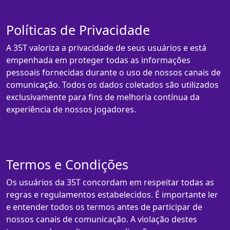
Políticas de Privacidade
A 35T valoriza a privacidade de seus usuários e está
empenhada em proteger todas as informações
pessoais fornecidas durante o uso de nossos canais de
comunicação. Todos os dados coletados são utilizados
exclusivamente para fins de melhoria contínua da
experiência de nossos jogadores.
Termos e Condições
Os usuários da 35T concordam em respeitar todas as
regras e regulamentos estabelecidos. É importante ler
e entender todos os termos antes de participar de
nossos canais de comunicação. A violação destes