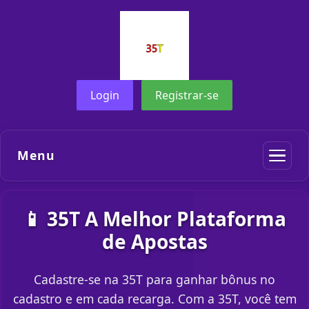
Login
Registrar-se
Menu
📱 35T A Melhor Plataforma
de Apostas
Cadastre-se na 35T para ganhar bônus no
cadastro e em cada recarga. Com a 35T, você tem