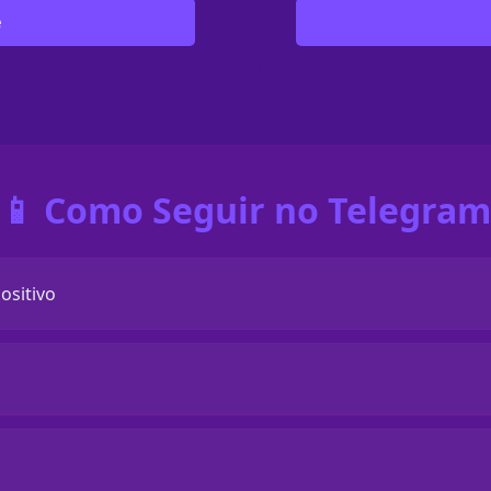
e
📱 Como Seguir no Telegram
ositivo