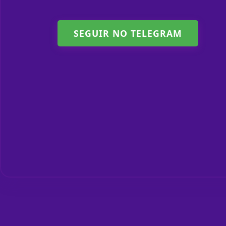
SEGUIR NO TELEGRAM