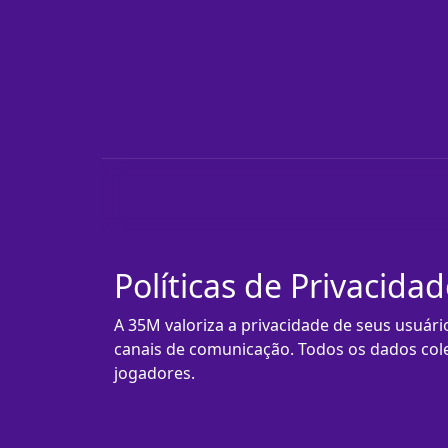
Políticas de Privacida
A 35M valoriza a privacidade de seus usuá
canais de comunicação. Todos os dados cole
jogadores.