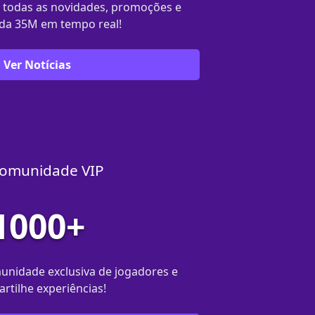
e todas as novidades, promoções e
da 35M em tempo real!
Ver Notícias
Comunidade VIP
1000+
unidade exclusiva de jogadores e
rtilhe experiências!