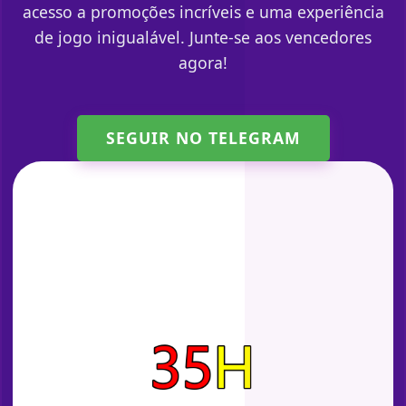
acesso a promoções incríveis e uma experiência
de jogo inigualável. Junte-se aos vencedores
agora!
SEGUIR NO TELEGRAM