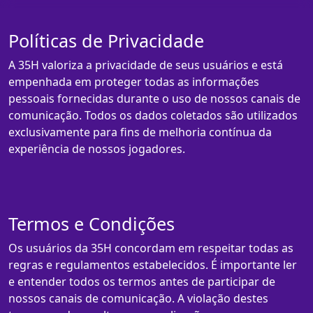
Políticas de Privacidade
A 35H valoriza a privacidade de seus usuários e está
empenhada em proteger todas as informações
pessoais fornecidas durante o uso de nossos canais de
comunicação. Todos os dados coletados são utilizados
exclusivamente para fins de melhoria contínua da
experiência de nossos jogadores.
Termos e Condições
Os usuários da 35H concordam em respeitar todas as
regras e regulamentos estabelecidos. É importante ler
e entender todos os termos antes de participar de
nossos canais de comunicação. A violação destes