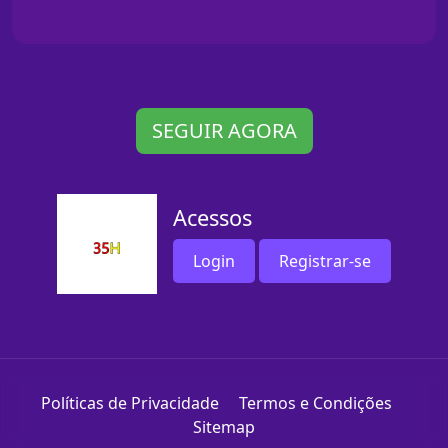
SEGUIR AGORA
Acessos
Login
Registrar-se
Políticas de Privacidade
Termos e Condições
Sitemap