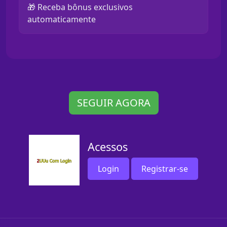
🎁 Receba bônus exclusivos
automaticamente
SEGUIR AGORA
Acessos
Login
Registrar-se