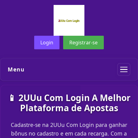
Login
Registrar-se
Menu
📱 2UUu Com Login A Melhor
Plataforma de Apostas
Cadastre-se na 2UUu Com Login para ganhar
bônus no cadastro e em cada recarga. Com a