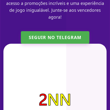
acesso a promoções incríveis e uma experiência
de jogo inigualável. Junte-se aos vencedores
agora!
SEGUIR NO TELEGRAM