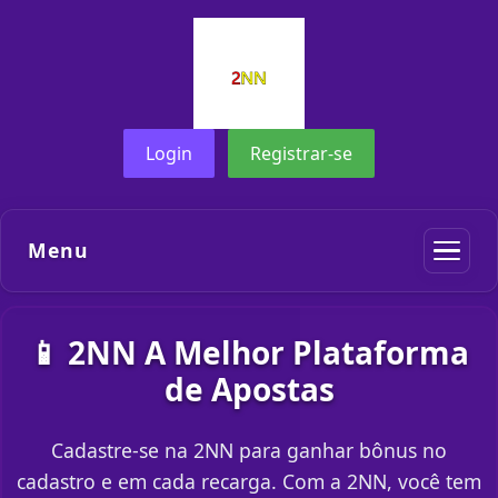
Login
Registrar-se
Menu
📱 2NN A Melhor Plataforma
de Apostas
Cadastre-se na 2NN para ganhar bônus no
cadastro e em cada recarga. Com a 2NN, você tem