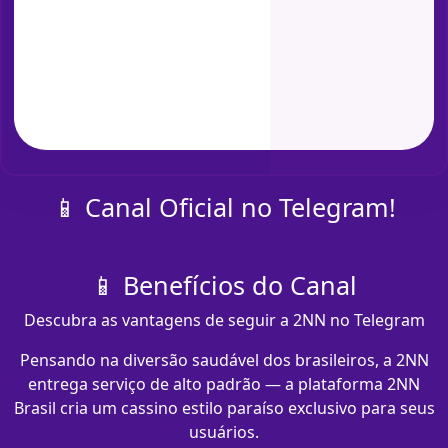
📱 Canal Oficial no Telegram!
📱 Benefícios do Canal
Descubra as vantagens de seguir a 2NN no Telegram
Pensando na diversão saudável dos brasileiros, a 2NN
entrega serviço de alto padrão — a plataforma 2NN
Brasil cria um cassino estilo paraíso exclusivo para seus
usuários.