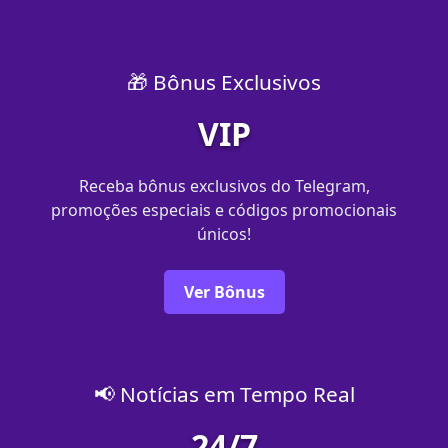
🎁 Bônus Exclusivos
VIP
Receba bônus exclusivos do Telegram,
promoções especiais e códigos promocionais
únicos!
Ver Bônus
📢 Notícias em Tempo Real
24/7