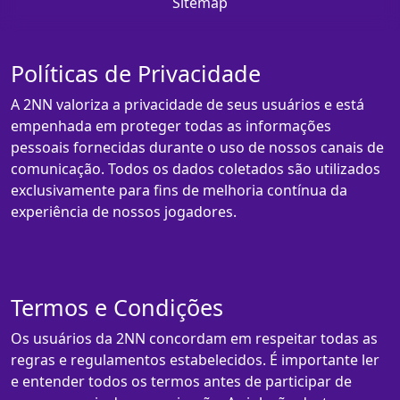
Sitemap
Políticas de Privacidade
A 2NN valoriza a privacidade de seus usuários e está
empenhada em proteger todas as informações
pessoais fornecidas durante o uso de nossos canais de
comunicação. Todos os dados coletados são utilizados
exclusivamente para fins de melhoria contínua da
experiência de nossos jogadores.
Termos e Condições
Os usuários da 2NN concordam em respeitar todas as
regras e regulamentos estabelecidos. É importante ler
e entender todos os termos antes de participar de