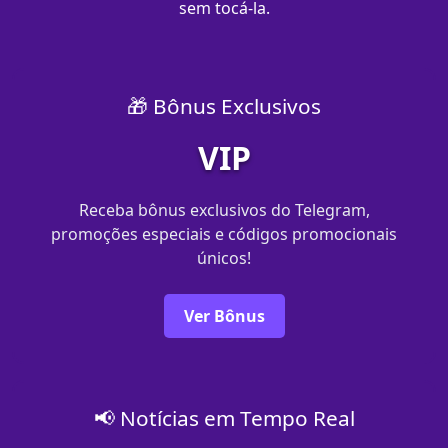
sem tocá-la.
🎁 Bônus Exclusivos
VIP
Receba bônus exclusivos do Telegram,
promoções especiais e códigos promocionais
únicos!
Ver Bônus
📢 Notícias em Tempo Real