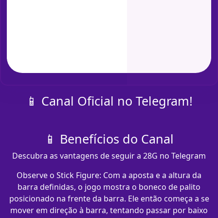
📱 Canal Oficial no Telegram!
📱 Benefícios do Canal
Descubra as vantagens de seguir a 28G no Telegram
Observe o Stick Figure: Com a aposta e a altura da
barra definidas, o jogo mostra o boneco de palito
posicionado na frente da barra. Ele então começa a se
mover em direção à barra, tentando passar por baixo