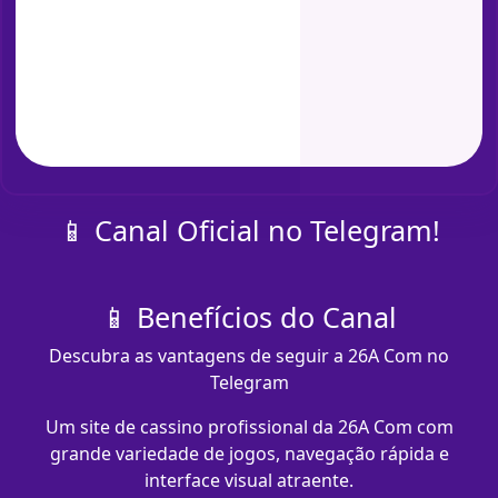
📱 Canal Oficial no Telegram!
📱 Benefícios do Canal
Descubra as vantagens de seguir a 26A Com no
Telegram
Um site de cassino profissional da 26A Com com
grande variedade de jogos, navegação rápida e
interface visual atraente.