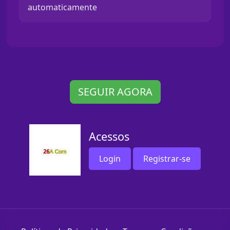
automaticamente
SEGUIR AGORA
Acessos
Login
Registrar-se