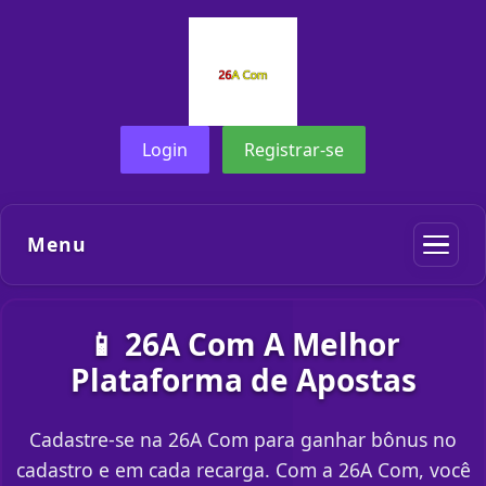
Login
Registrar-se
Menu
📱 26A Com A Melhor
Plataforma de Apostas
Cadastre-se na 26A Com para ganhar bônus no
cadastro e em cada recarga. Com a 26A Com, você