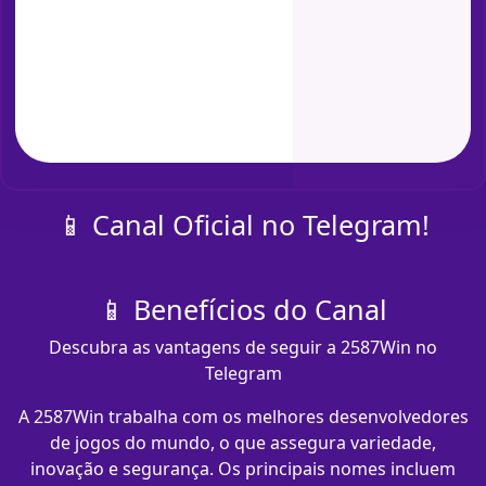
📱 Canal Oficial no Telegram!
📱 Benefícios do Canal
Descubra as vantagens de seguir a 2587Win no
Telegram
A 2587Win trabalha com os melhores desenvolvedores
de jogos do mundo, o que assegura variedade,
inovação e segurança. Os principais nomes incluem