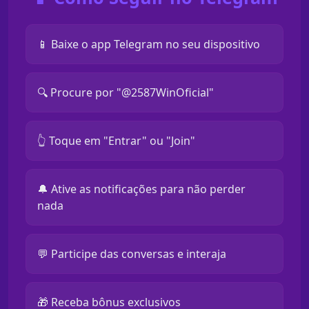
📱 Baixe o app Telegram no seu dispositivo
🔍 Procure por "@2587WinOficial"
👆 Toque em "Entrar" ou "Join"
🔔 Ative as notificações para não perder
nada
💬 Participe das conversas e interaja
🎁 Receba bônus exclusivos