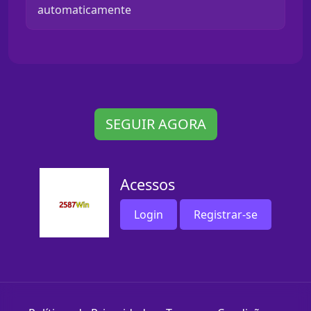
automaticamente
SEGUIR AGORA
Acessos
Login
Registrar-se