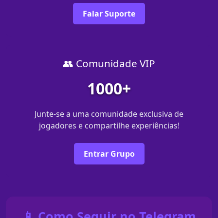
Falar Suporte
👥 Comunidade VIP
1000+
Junte-se a uma comunidade exclusiva de
jogadores e compartilhe experiências!
Entrar Grupo
📱 Como Seguir no Telegram