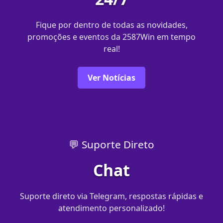
Fique por dentro de todas as novidades,
promoções e eventos da 2587Win em tempo
real!
Ver Notícias
💬 Suporte Direto
Chat
Suporte direto via Telegram, respostas rápidas e
atendimento personalizado!