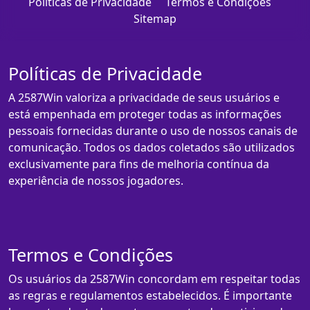
Políticas de Privacidade
Termos e Condições
Sitemap
Políticas de Privacidade
A 2587Win valoriza a privacidade de seus usuários e
está empenhada em proteger todas as informações
pessoais fornecidas durante o uso de nossos canais de
comunicação. Todos os dados coletados são utilizados
exclusivamente para fins de melhoria contínua da
experiência de nossos jogadores.
Termos e Condições
Os usuários da 2587Win concordam em respeitar todas
as regras e regulamentos estabelecidos. É importante