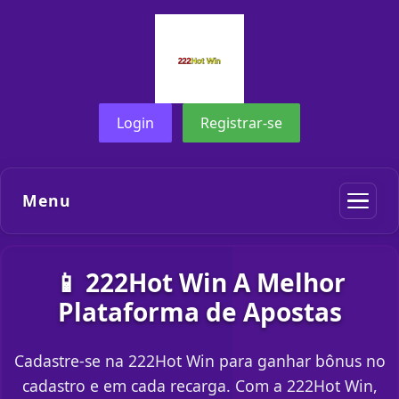
Login
Registrar-se
Menu
📱 222Hot Win A Melhor
Plataforma de Apostas
Cadastre-se na 222Hot Win para ganhar bônus no
cadastro e em cada recarga. Com a 222Hot Win,