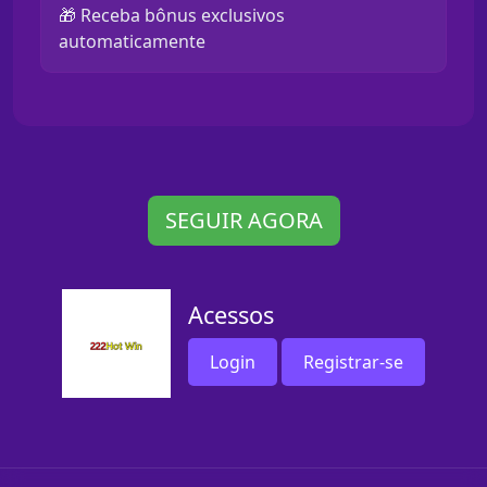
🎁 Receba bônus exclusivos
automaticamente
SEGUIR AGORA
Acessos
Login
Registrar-se