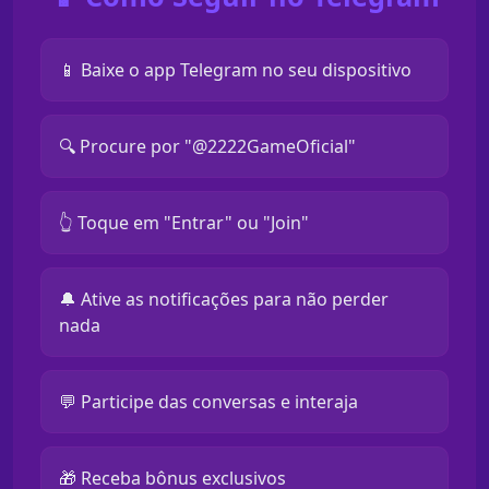
📱 Baixe o app Telegram no seu dispositivo
🔍 Procure por "@2222GameOficial"
👆 Toque em "Entrar" ou "Join"
🔔 Ative as notificações para não perder
nada
💬 Participe das conversas e interaja
🎁 Receba bônus exclusivos