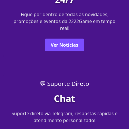
Fique por dentro de todas as novidades,
promoções e eventos da 2222Game em tempo
real!
Ver Notícias
💬 Suporte Direto
Chat
Suporte direto via Telegram, respostas rápidas e
atendimento personalizado!