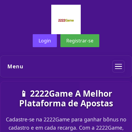
Login
Registrar-se
Menu
📱 2222Game A Melhor
Plataforma de Apostas
Cadastre-se na 2222Game para ganhar bônus no
cadastro e em cada recarga. Com a 2222Game,