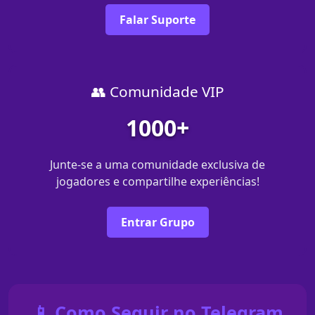
Falar Suporte
👥 Comunidade VIP
1000+
Junte-se a uma comunidade exclusiva de
jogadores e compartilhe experiências!
Entrar Grupo
📱 Como Seguir no Telegram