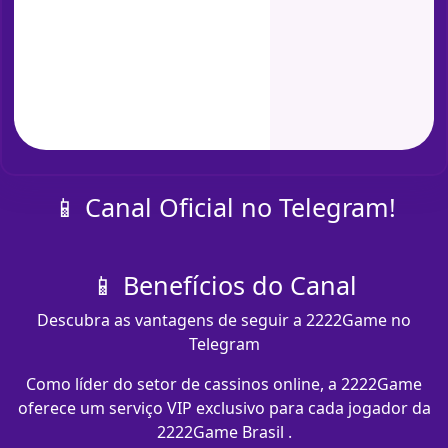
📱 Canal Oficial no Telegram!
📱 Benefícios do Canal
Descubra as vantagens de seguir a 2222Game no
Telegram
Como líder do setor de cassinos online, a 2222Game
oferece um serviço VIP exclusivo para cada jogador da
2222Game Brasil .