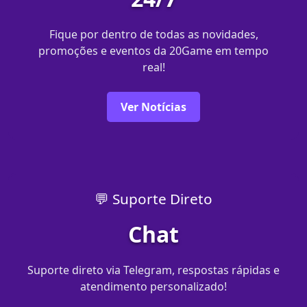
Fique por dentro de todas as novidades,
promoções e eventos da 20Game em tempo
real!
Ver Notícias
💬 Suporte Direto
Chat
Suporte direto via Telegram, respostas rápidas e
atendimento personalizado!