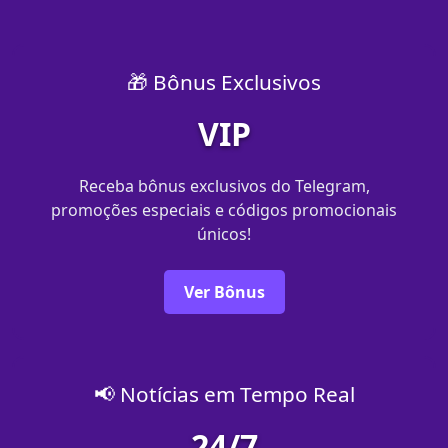
🎁 Bônus Exclusivos
VIP
Receba bônus exclusivos do Telegram,
promoções especiais e códigos promocionais
únicos!
Ver Bônus
📢 Notícias em Tempo Real
24/7