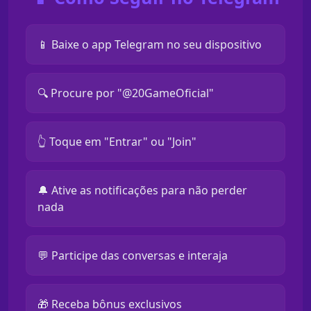
📱 Baixe o app Telegram no seu dispositivo
🔍 Procure por "@20GameOficial"
👆 Toque em "Entrar" ou "Join"
🔔 Ative as notificações para não perder
nada
💬 Participe das conversas e interaja
🎁 Receba bônus exclusivos