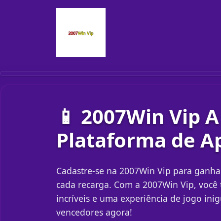
📱 2007Win Vip 
Plataforma de A
Cadastre-se na 2007Win Vip para ganha
cada recarga. Com a 2007Win Vip, você
incríveis e uma experiência de jogo inig
vencedores agora!