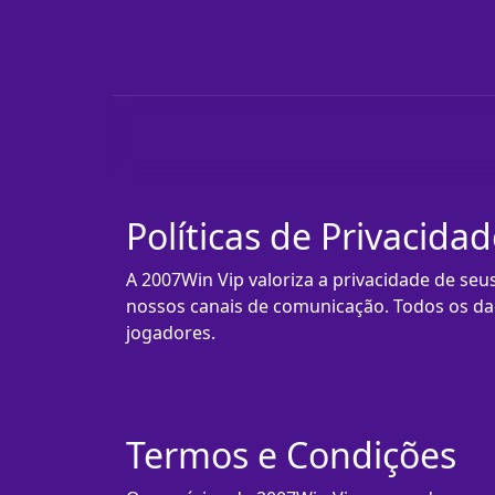
Políticas de Privacida
A 2007Win Vip valoriza a privacidade de se
nossos canais de comunicação. Todos os dad
jogadores.
Termos e Condições