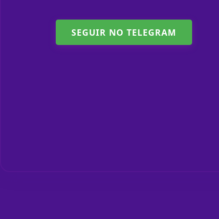
SEGUIR NO TELEGRAM