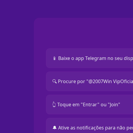
📱 Baixe o app Telegram no seu disp
🔍 Procure por "@2007Win VipOficia
👆 Toque em "Entrar" ou "Join"
🔔 Ative as notificações para não p