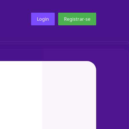
Login
Registrar-se