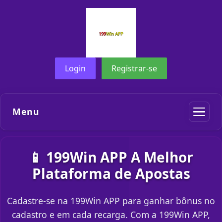
Login
Registrar-se
Menu
📱 199Win APP A Melhor
Plataforma de Apostas
Cadastre-se na 199Win APP para ganhar bônus no
cadastro e em cada recarga. Com a 199Win APP,