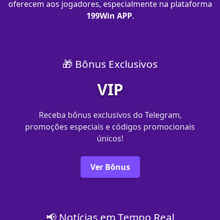
oferecem aos jogadores, especialmente na plataforma
199Win APP
.
🎁 Bônus Exclusivos
VIP
Receba bônus exclusivos do Telegram,
promoções especiais e códigos promocionais
únicos!
Ver Bônus
📢 Notícias em Tempo Real