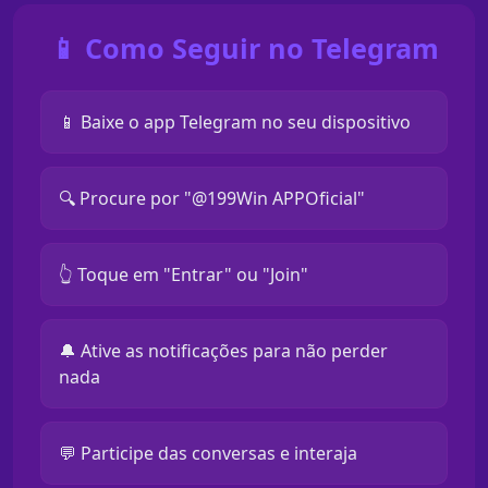
📱 Como Seguir no Telegram
📱 Baixe o app Telegram no seu dispositivo
🔍 Procure por "@199Win APPOficial"
👆 Toque em "Entrar" ou "Join"
🔔 Ative as notificações para não perder
nada
💬 Participe das conversas e interaja