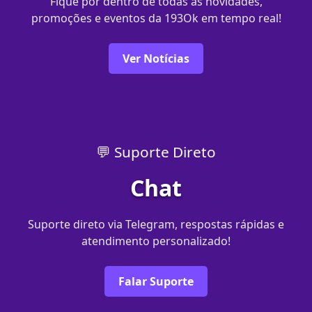
Fique por dentro de todas as novidades,
promoções e eventos da 193Ok em tempo real!
Ver Notícias
💬 Suporte Direto
Chat
Suporte direto via Telegram, respostas rápidas e
atendimento personalizado!
Falar Suporte