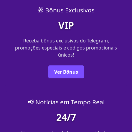
🎁 Bônus Exclusivos
VIP
Receba bônus exclusivos do Telegram,
promoções especiais e códigos promocionais
únicos!
Ver Bônus
📢 Notícias em Tempo Real
24/7