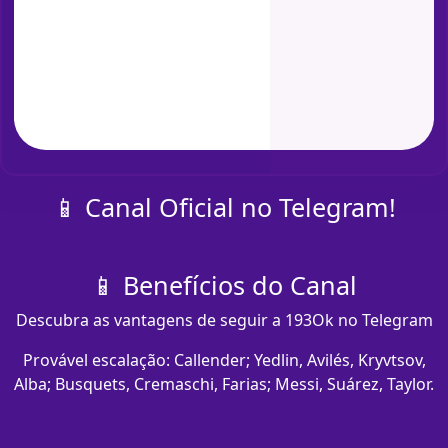
📱 Canal Oficial no Telegram!
📱 Benefícios do Canal
Descubra as vantagens de seguir a 193Ok no Telegram
Provável escalação: Callender; Yedlin, Avilés, Kryvtsov,
Alba; Busquets, Cremaschi, Farias; Messi, Suárez, Taylor.