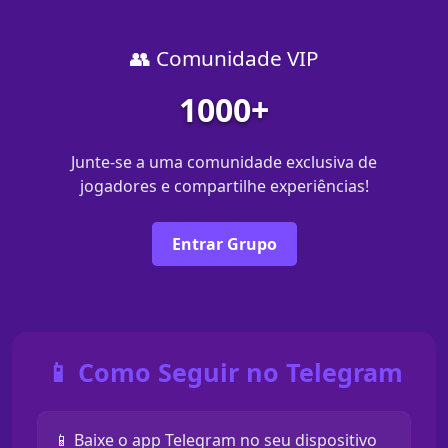
👥 Comunidade VIP
1000+
Junte-se a uma comunidade exclusiva de
jogadores e compartilhe experiências!
Entrar Grupo
📱 Como Seguir no Telegram
📱 Baixe o app Telegram no seu dispositivo