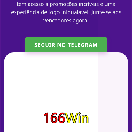
tem acesso a promoções incríveis e uma
experiência de jogo inigualável. Junte-se aos
vencedores agora!
SEGUIR NO TELEGRAM