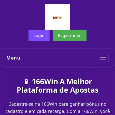
Login
Registrar-se
Menu
📱 166Win A Melhor
Plataforma de Apostas
Cadastre-se na 166Win para ganhar bônus no
cadastro e em cada recarga. Com a 166Win, você