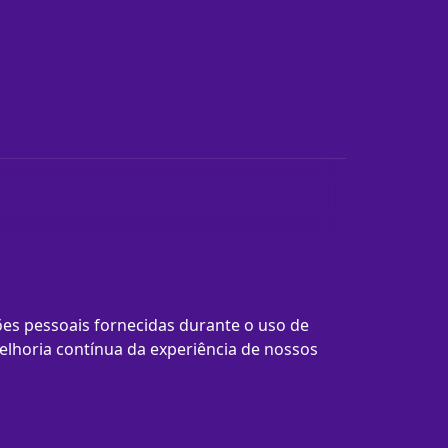
es pessoais fornecidas durante o uso de
elhoria contínua da experiência de nossos