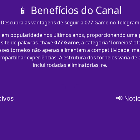
📱 Benefícios do Canal
Descubra as vantagens de seguir a 077 Game no Telegram
do em popularidade nos últimos anos, proporcionando uma 
 site de palavras-chave
077 Game
, a categoria 'Torneios' 
Esses torneios não apenas alimentam a competitividade, 
partilhar experiências. A estrutura dos torneios varia de
inclui rodadas eliminatórias, re.
sivos
📢 Notí