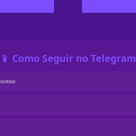
e
📱 Como Seguir no Telegram
ositivo