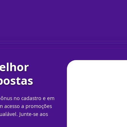
elhor
postas
bônus no cadastro e em
em acesso a promoções
ualável. Junte-se aos