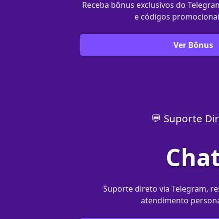
Receba bônus exclusivos do Telegra
e códigos promocionai
Ver Bônus
💬 Suporte Di
Cha
Suporte direto via Telegram, r
atendimento persona