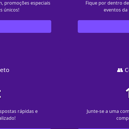
m, promoções especiais
Fique por dentro d
s únicos!
eventos da
reto
👥 
t
espostas rápidas e
Junte-se a uma com
lizado!
compa