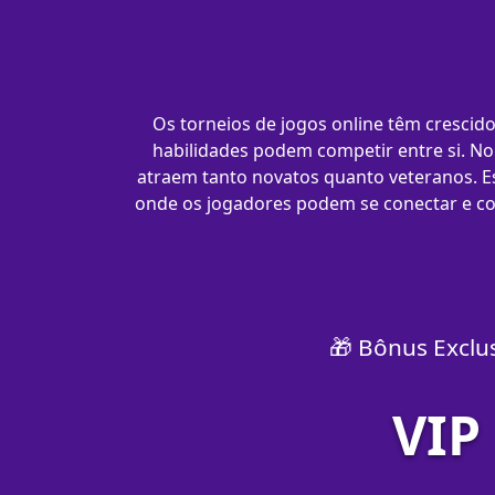
Os torneios de jogos online têm cresci
habilidades podem competir entre si. No
atraem tanto novatos quanto veteranos. 
onde os jogadores podem se conectar e com
🎁 Bônus Exclu
VIP