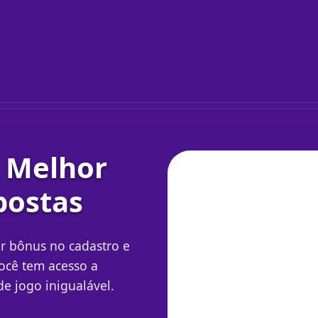
 Melhor
postas
r bônus no cadastro e
ocê tem acesso a
e jogo inigualável.