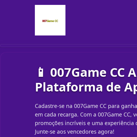
📱 007Game CC A
Plataforma de A
Cadastre-se na 007Game CC para ganha
em cada recarga. Com a 007Game CC, v
promoções incríveis e uma experiência d
Junte-se aos vencedores agora!