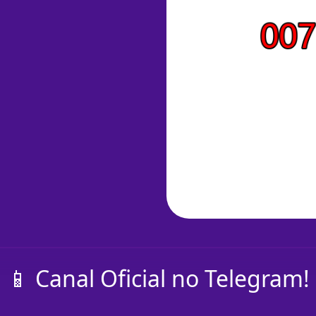
📱 Canal Oficial no Telegram!