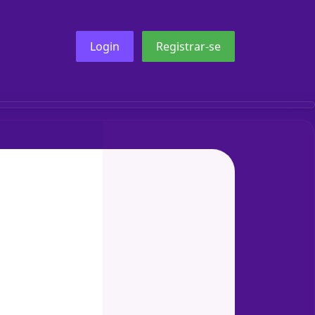
Login
Registrar-se