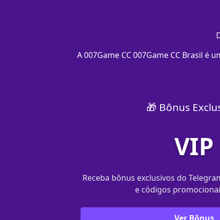
A 007Game CC 007Game CC Brasil é um 
🎁 Bônus Exclu
VIP
Receba bônus exclusivos do Telegra
e códigos promocionai
Ver Bônus