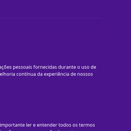
ações pessoais fornecidas durante o uso de
elhoria contínua da experiência de nossos
importante ler e entender todos os termos