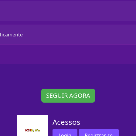
a
aticamente
SEGUIR AGORA
Acessos
Login
Registrar-se