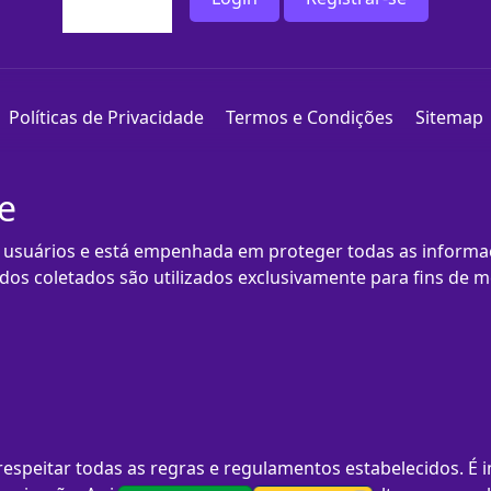
Políticas de Privacidade
Termos e Condições
Sitemap
de
s usuários e está empenhada em proteger todas as informa
os coletados são utilizados exclusivamente para fins de m
speitar todas as regras e regulamentos estabelecidos. É i