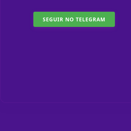
SEGUIR NO TELEGRAM