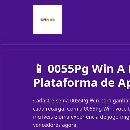
📱 0055Pg Win A
Plataforma de A
Cadastre-se na 0055Pg Win para ganhar
cada recarga. Com a 0055Pg Win, você 
incríveis e uma experiência de jogo inig
vencedores agora!