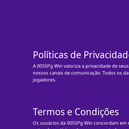
Políticas de Privacida
A 0055Pg Win valoriza a privacidade de seu
nossos canais de comunicação. Todos os dad
jogadores.
Termos e Condições
Os usuários da 0055Pg Win concordam em re