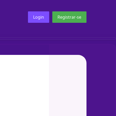
Login
Registrar-se