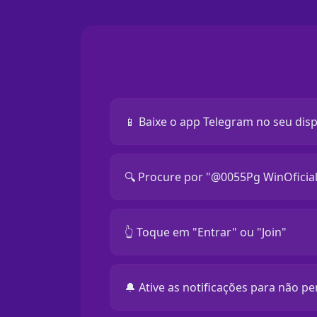
📱 Baixe o app Telegram no seu disp
🔍 Procure por "@0055Pg WinOficial
👆 Toque em "Entrar" ou "Join"
🔔 Ative as notificações para não p