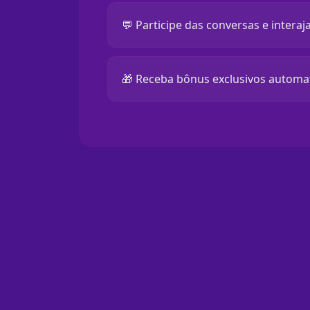
💬 Participe das conversas e interaj
🎁 Receba bônus exclusivos autom