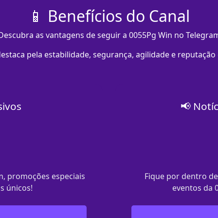
📱 Benefícios do Canal
Descubra as vantagens de seguir a 0055Pg Win no Telegra
staca pela estabilidade, segurança, agilidade e reputação
sivos
📢 Notí
m, promoções especiais
Fique por dentro d
s únicos!
eventos da 